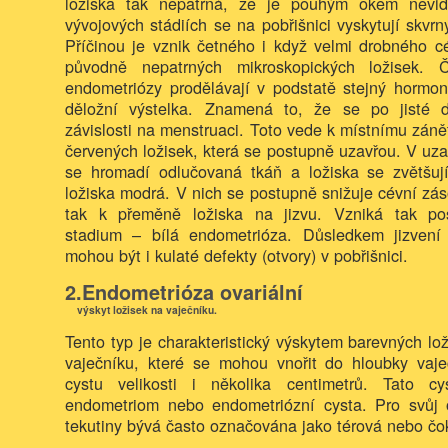
ložiska tak nepatrná, že je pouhým okem nevid
vývojových stádiích se na pobřišnici vyskytují skvrn
Příčinou je vznik četného i když velmi drobného c
původně nepatrných mikroskopických ložisek. Č
endometriózy prodělávají v podstatě stejný hormon
děložní výstelka. Znamená to, že se po jisté 
závislosti na menstruaci. Toto vede k místnímu zánět
červených ložisek, která se postupně uzavřou. V uz
se hromadí odlučovaná tkáň a ložiska se zvětšu
ložiska modrá. V nich se postupně snižuje cévní zá
tak k přeměně ložiska na jizvu. Vzniká tak po
stadium – bílá endometrióza. Důsledkem jizvení 
mohou být i kulaté defekty (otvory) v pobřišnici.
2.Endometrióza ovariální
výskyt ložisek na vaječníku.
Tento typ je charakteristický výskytem barevných lo
vaječníku, které se mohou vnořit do hloubky vaječ
cystu velikosti i několika centimetrů. Tato c
endometriom nebo endometriózní cysta. Pro svůj
tekutiny bývá často označována jako térová nebo čo