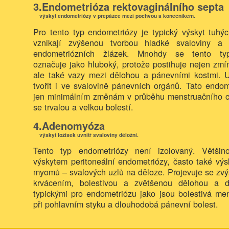
3.Endometrióza rektovaginálního septa
výskyt endometriózy v přepážce mezi pochvou a konečníkem.
Pro tento typ endometriózy je typický výskyt tuhýc
vznikají zvýšenou tvorbou hladké svaloviny a 
endometriózních žlázek. Mnohdy se tento ty
označuje jako hluboký, protože postihuje nejen zm
ale také vazy mezi dělohou a pánevními kostmi. 
tvořit i ve svalovině pánevních orgánů. Tato endo
jen minimálním změnám v průběhu menstruačního cy
se trvalou a velkou bolestí.
4.Adenomyóza
výskyt ložisek uvnitř svaloviny děložní.
Tento typ endometriózy není izolovaný. Většin
výskytem peritoneální endometriózy, často také vý
myomů – svalových uzlů na děloze. Projevuje se zv
krvácením, bolestivou a zvětšenou dělohou a d
typickými pro endometriózu jako jsou bolestivá men
při pohlavním styku a dlouhodobá pánevní bolest.