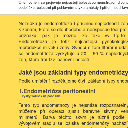
Onemocnění se projevuje nejčastěji bolestivou menstruací, dlouh
podbřišku, bolestmi při pohlavním styku a někdy i přítomností krv
Nezřídka je endometrióza i příčinou neplodnosti žen
k ženám, které se dlouhodobě a neúspěšně léčí pro 
příznaků, pak je možné, že také vy trpíte 
Endometrióza je totiž nejčastější gynekolog
reprodukčním věku ženy. Svědčí o tom literární údaj
se endometrióza vyskytuje u 20 – 50 % neplodný
žen, které trpí tzv. pánevní bolestí.
Jaké jsou základní typy endometrióz
Podle umístění rozdělujeme čtyři základní typy endo
1.Endometrióza peritoneální
výskyt ložisek na pobřišnici.
Tento typ endometriózy je nejsnáze rozpoznatelný
můžeme při operaci zjistit barevné skvrny veli
milimetrů. Barva těchto skvrn je různá podle
vývojovém stadiu se ložiska endometriózy nachází