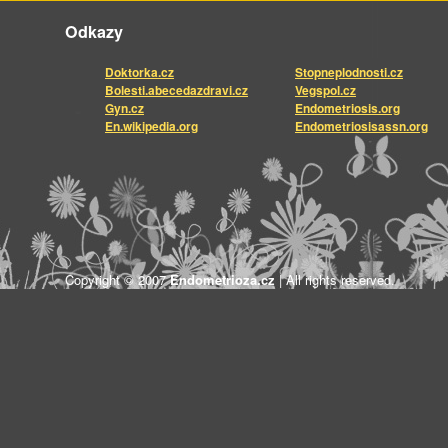
Odkazy
Doktorka.cz
Stopneplodnosti.cz
Bolesti.abecedazdravi.cz
Vegspol.cz
Gyn.cz
Endometriosis.org
En.wikipedia.org
Endometriosisassn.org
Copyright © 2007
Endometrioza.cz
| All rights reserved.