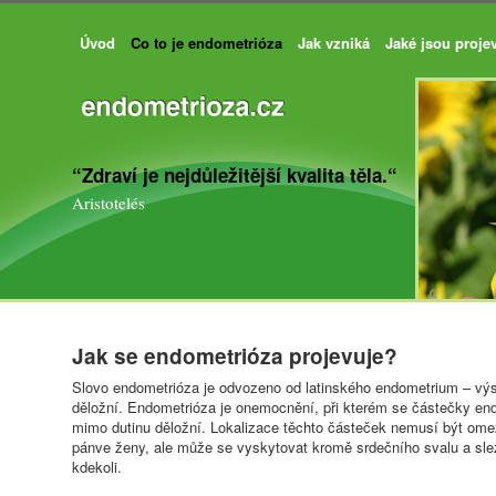
Úvod
Co to je endometrióza
Jak vzniká
Jaké jsou proje
“Zdraví je nejdůležitější kvalita těla.“
Aristotelés
Jak se endometrióza projevuje?
Slovo endometrióza je odvozeno od latinského endometrium – výs
děložní. Endometrióza je onemocnění, při kterém se částečky en
mimo dutinu děložní. Lokalizace těchto částeček nemusí být ome
pánve ženy, ale může se vyskytovat kromě srdečního svalu a slez
kdekoli.